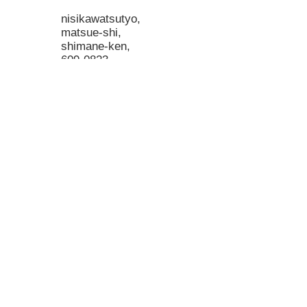
nisikawatsutyo,​
matsue-shi,
shimane-ken,
609-0823
Japan
​（0852）22-7100
​（050）5840-3323
Tel(順番予約専用）
アクセス
Access Map