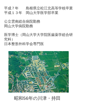
医師紹介
Doctors
​平成７年 島根県立松江北高等学校卒業
平成１３年 岡山大学医学部卒業
公立雲南総合病院勤務
​岡山大学病院勤務
​医学博士（岡山大学大学院医歯薬学総合研
究科）
​日本整形外科学会専門医
​昭和56年の川津・持田